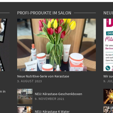
PROFI-PRODUKTE IM SALON
NEUI
Neue Nutritive-Serie von Kerastase
Wir su
3. AUGUST 2023
9. JUL
n in
NEU: Kérastase-Geschenkboxen
9. NOVEMBER 2021
NEU: Kérastase K Water